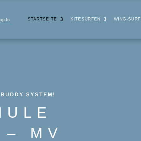
STARTSEITE
KITESURFEN
WING-SUR
 BUDDY-SYSTEM!
HULE
 – MV