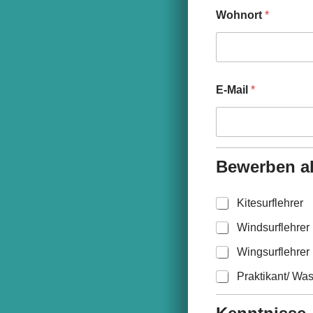
Wohnort
*
E-Mail
*
Bewerben a
Kitesurflehrer
Windsurflehrer
Wingsurflehrer
Praktikant/ Was