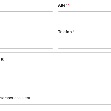
Alter
*
Telefon
*
ls
sersportassistent