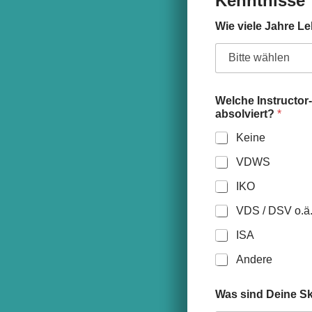
Kenntnisse
Wie viele Jahre L
Welche Instructor-
absolviert?
*
Keine
VDWS
IKO
VDS / DSV o.ä
ISA
Andere
Was sind Deine Sk