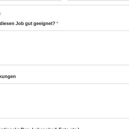
s
 diesen Job gut geeignet?
*
rkungen