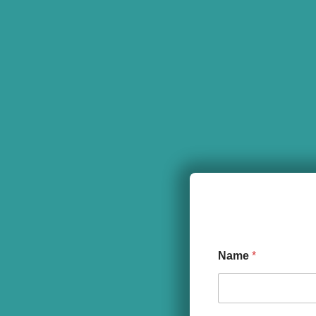
Name
*