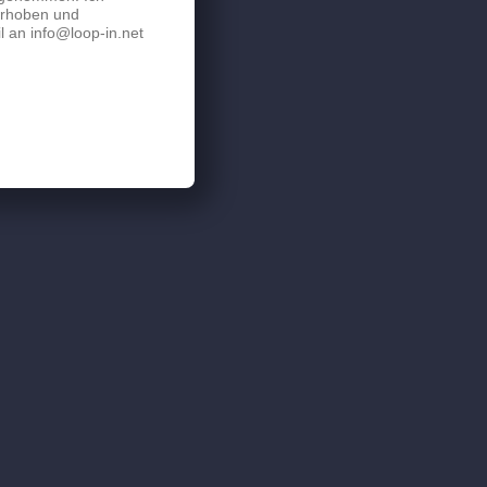
erhoben und
l an info@loop-in.net