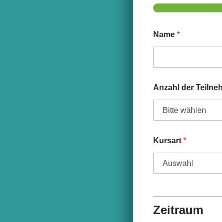
Name
*
Anzahl der Teiln
Kursart
*
Zeitraum