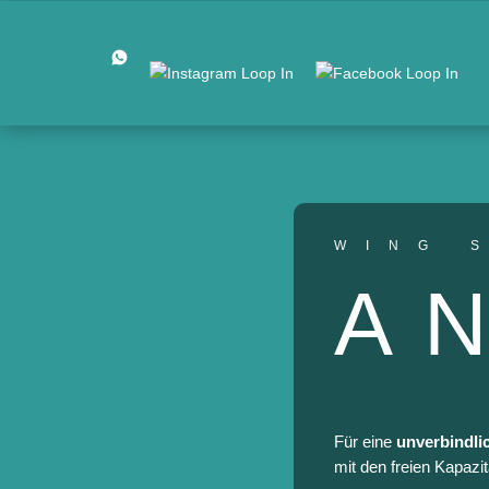
WING 
A
Für eine
unverbindli
mit den freien Kapazi